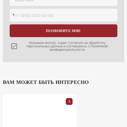
запроса. Всю дополнительную информацию вы можете у
наших менеджеров, связавшись с нами по указанным
*
+7 (900) 000-00-00
телефонам
ПОЗВОНИТЕ МНЕ
Нажимая кнопку, я даю согласие на
обработку
персональных данных
и соглашаюсь с
Политикой
конфиденциальности
ВАМ МОЖЕТ БЫТЬ ИНТЕРЕСНО